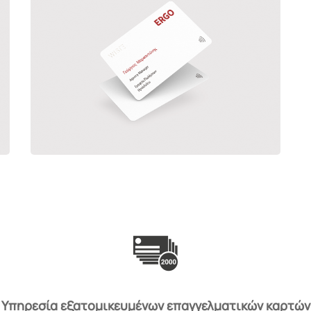
Κάρτα PVC με Λογότυπο
59,90
€
+ Φ.Π.Α
Προσαρμογή
Υπηρεσία εξατομικευμένων επαγγελματικών καρτών