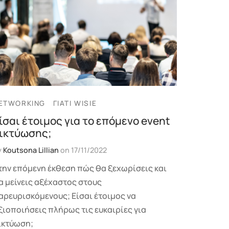
ETWORKING
ΓΙΑΤΊ WISIE
ίσαι έτοιμος για το επόμενο event
ικτύωσης;
y
Koutsona Lillian
on
17/11/2022
την επόμενη έκθεση πώς θα ξεχωρίσεις και
α μείνεις αξέχαστος στους
αρευρισκόμενους; Είσαι έτοιμος να
ξιοποιήσεις πλήρως τις ευκαιρίες για
ικτύωση;