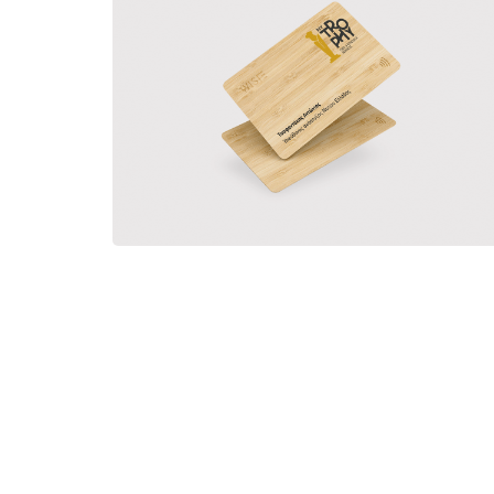
Κάρτα Bamboo με Λογότυπο
79,90
€
+ Φ.Π.Α
Προσθήκη στο καλάθι