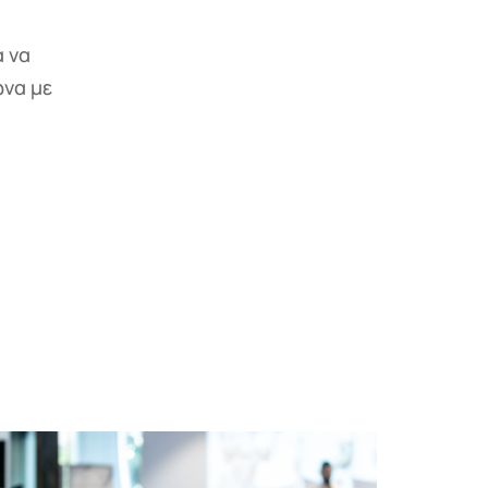
α να
να με