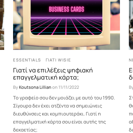
ESSENTIALS
ΓΙΑΤΊ WISIE
N
Γιατί να επιλέξεις ψηφιακή
Ε
επαγγελματική κάρτα;
δ
By
Koutsona Lillian
on
11/11/2022
B
Το γραφείο σου δεν μοιάζει με αυτό του 1990.
Σ
Σίγουρα δεν έχει ατζέντα να σημειώνεις
θ
διευθύνσεις και κομπιουτεράκι. Γιατί η
π
επαγγελματική κάρτα σου είναι αυτής της
α
δεκαετίας;
δ