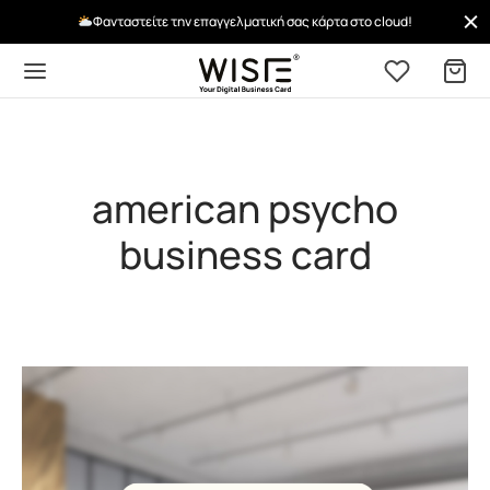
Φανταστείτε την επαγγελματική σας κάρτα στο cloud!
american psycho
business card