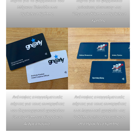
κάρτα για το φαρμακείο του
κάρτα για το φαρμακείο
Μάρκου Τολούδη στο
priceless pharmacy της
Ηράκλειο Κρήτης.
Όλγας Λυδάκη στο Ηράκλειο
Κρήτης.
Ανέπαφες επαγγελματικές
Ανέπαφες επαγγελματικές
κάρτες για τους συνεργάτες
κάρτες για τους συνεργάτες
του δημιουργικού γραφείου
στο λογιστικό γραφείο της
Gnarly Δέσποινα Κορρέ και
Βιδάλη Ιουλίας Φραγκίσκας
Ανδρέα Κούκο.
στο Ηράκλειο Κρήτης.