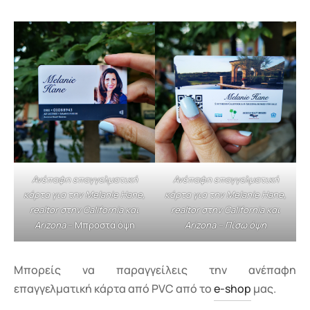
Ανέπαφη επαγγελματική
Ανέπαφη επαγγελματική
κάρτα για την Melanie Hane,
κάρτα για την Melanie Hane,
realtor στην California και
realtor στην California και
Arizona
– Μπροστά όψη
Arizona
– Πίσω όψη
Μπορείς να παραγγείλεις την ανέπαφη
επαγγελματική κάρτα από PVC από το
e-shop
μας.