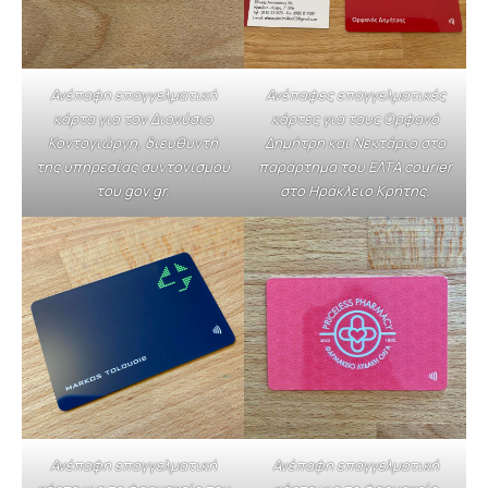
Ανέπαφη επαγγελματική
Ανέπαφες επαγγελματικές
κάρτα για τον Διονύσιο
κάρτες για τους Ορφανό
Κοντογιώργη, διευθυντή
Δημήτρη και Νεκτάριο στο
της υπηρεσίας συντονισμού
παράρτημα του ΕΛΤΑ courier
του gov.gr.
στο Ηράκλειο Κρήτης.
Ανέπαφη επαγγελματική
Ανέπαφη επαγγελματική