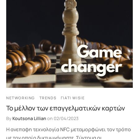
NETWORKING
TRENDS
ΓΙΑΤΊ WISIE
Το μέλλον των επαγγελματικών καρτών
By
Koutsona Lillian
on
02/04/2023
Η ανεπαφη τεχνολογία NFC μεταμορφώνει τον τρόπο
με τον οποίο δικτυωνόμαστε. Σύντομα οι