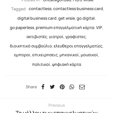
Tagged:
contactless
,
contactless business card
,
digital business card
,
get wisie
,
go digital
,
go paperless
,
premium επαγγελματική κάρτα
,
VIP
,
ακτιβιστές
,
γιατροί
,
γραφίστες
,
διοικητικό συμβούλιο
,
ελευθεροι επαγγελματίες
,
εμποροι
,
επιχειρησεις
,
μηχανικοί
,
μουσικοί
,
πολιτικοί
,
ψηφιακή κάρτα
Share
Previous
Το μέλλον των επαγγελματικών