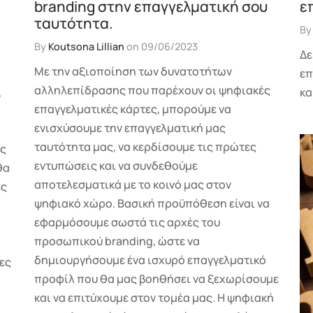
branding στην επαγγελματική σου
ε
ταυτότητα.
B
By
Koutsona Lillian
on
09/06/2023
Δε
Με την αξιοποίηση των δυνατοτήτων
επ
αλληλεπίδρασης που παρέχουν οι ψηφιακές
,
κα
επαγγελματικές κάρτες, μπορούμε να
ενισχύσουμε την επαγγελματική μας
ταυτότητα μας, να κερδίσουμε τις πρώτες
ως
εντυπώσεις και να συνδεθούμε
θα
αποτελεσματικά με το κοινό μας στον
ές
ψηφιακό χώρο. Βασική προϋπόθεση είναι να
εφαρμόσουμε σωστά τις αρχές του
προσωπικού branding, ώστε να
δημιουργήσουμε ένα ισχυρό επαγγελματικό
ες
προφίλ που θα μας βοηθήσει να ξεχωρίσουμε
και να επιτύχουμε στον τομέα μας. Η ψηφιακή