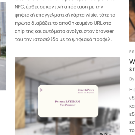
NFC, έρθει σε κοντινή απόσταση με την
ψηφιακή επαγγελματική κάρτα wisie, τότε το
πρώτο διαβάζει το αποθηκευμένο URL στο
chip της και αυτόματα ανοίγει στον browser
του την ιστοσελίδα με το ψηφιακό προφίλ.
ES
W
ε
B
Η 
εξ
κα
εξ
εκ
το