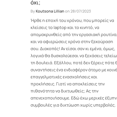
όχι;
By
Koutsona Lillian
on
28/07/2023
Ήρθε η εποχή του χρόνου, που μπορείς να
κλείσεις το laptop και το κινητό, να
απομακρυνθείς από την εργασιακή ρουτίνα
και να αφιερώσεις χρόνο στην ξεκούραση
σου. Διακοπές! Αν είσαι σαν κι εμένα, όμως,
λογικά θα δυσκολεύεσαι να ξεχάσεις τελεί
τη δουλειά. Εξάλλου, ποτέ δεν ξέρεις πότε 
συναντήσεις ένα ενδιαφέρον άτομο με κοιν
επαγγελματικές ενασχολήσεις και
προκλήσεις. Γιατί να αποκλείσεις την
πιθανότητα να δικτυωθείς; Ας την
απενεχοποιήσουμε. Εδώ έχω μερικές έξυπν
συμβουλές για δικτύωση χωρίς υπερβολές.