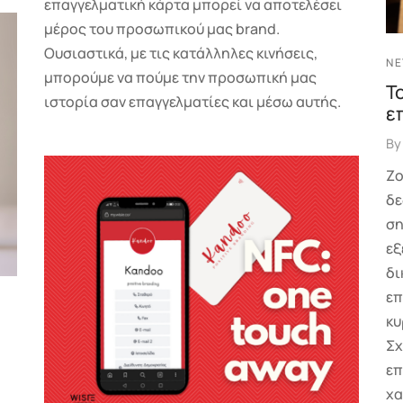
επαγγελματική κάρτα μπορεί να αποτελέσει
μέρος του προσωπικού μας brand.
Ουσιαστικά, με τις κατάλληλες κινήσεις,
NE
μπορούμε να πούμε την προσωπική μας
Τ
ιστορία σαν επαγγελματίες και μέσω αυτής.
ε
B
Ζο
δε
ση
εξ
δι
επ
κυ
Σχ
επ
χα