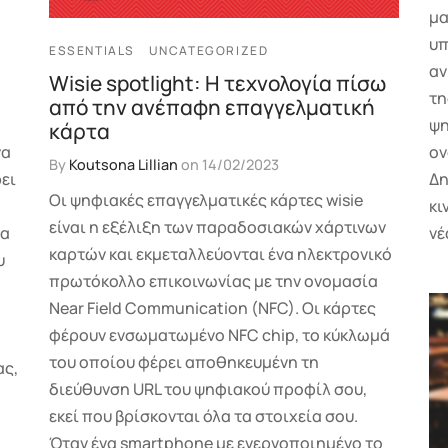
μα
υπ
ESSENTIALS
UNCATEGORIZED
αν
Wisie spotlight: Η τεχνολογία πίσω
τη
από την ανέπαφη επαγγελματική
ψη
κάρτα
να
ον
By
Koutsona Lillian
on
14/02/2023
ρει
Δη
Οι ψηφιακές επαγγελματικές κάρτες wisie
κι
είναι η εξέλιξη των παραδοσιακών χάρτινων
να
νέ
καρτών και εκμεταλλεύονται ένα ηλεκτρονικό
υ
πρωτόκολλο επικοινωνίας με την ονομασία
Near Field Communication (NFC). Οι κάρτες
φέρουν ενσωματωμένο NFC chip, το κύκλωμά
του οποίου φέρει αποθηκευμένη τη
ας,
διεύθυνση URL του ψηφιακού προφίλ σου,
εκεί που βρίσκονται όλα τα στοιχεία σου.
Όταν ένα smartphone με ενεργοποιημένο το