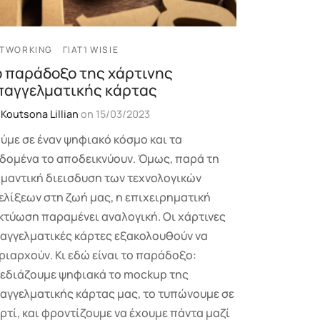
TWORKING
ΓΙΑΤΊ WISIE
ο παράδοξο της χάρτινης
παγγελματικής κάρτας
y
Koutsona Lillian
on
15/03/2023
ύμε σε έναν ψηφιακό κόσμο και τα
δομένα το αποδεικνύουν. Όμως, παρά τη
μαντική διεισδυση των τεχνολογικών
ελίξεων στη ζωή μας, η επιχειρηματική
κτύωση παραμένει αναλογική. Οι χάρτινες
αγγελματικές κάρτες εξακολουθούν να
ριαρχούν. Κι εδώ είναι το παράδοξο:
εδιάζουμε ψηφιακά το mockup της
αγγελματικής κάρτας μας, το τυπώνουμε σε
ρτί, και φροντίζουμε να έχουμε πάντα μαζί