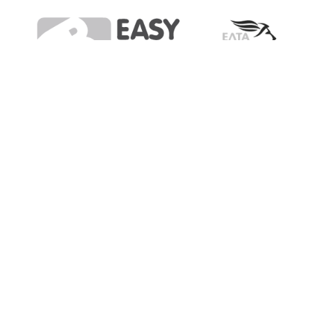
For inquiries:
(+30) 2811 216 184
F.A.Q
Privacy Policy